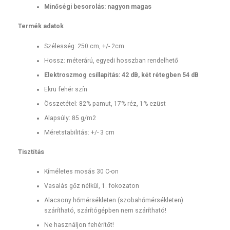
Minőségi besorolás: nagyon magas
Termék adatok
Szélesség: 250 cm, +/- 2cm
Hossz: méterárú, egyedi hosszban rendelhető
Elektroszmog csillapítás: 42 dB, két rétegben 54 dB
Ekrü fehér szín
Összetétel: 82% pamut, 17% réz, 1% ezüst
Alapsúly: 85 g/m2
Méretstabilitás: +/- 3 cm
Tisztítás
Kíméletes mosás 30 C-on
Vasalás gőz nélkül, 1. fokozaton
Alacsony hőmérsékleten (szobahőmérsékleten)
szárítható, szárítógépben nem szárítható!
Ne használjon fehérítőt!