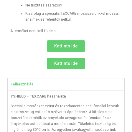
Ne tisztítsa szárazon!
Kízárólag a speciális TEXCARE mosószerünkkel mossa,
enzimek és fehérítők nélkül!
A terméket nem kell földelni!
Kattints ide
Kattints ide
Felhasználás
YSHIELD – TEXCARE használata
Speciális mosószer ezüst és rozsdamentes acél fonallal készült
elektroszmog csillapító szövetek ápolásához. A kifejlesztett
összetételek védik az árnyékoló anyagokat és fenntartják az
árnyékolás csillapítását a mosás során. Tökéletes tisztaság és
higiénia még 30°C-on is. Az egyetlen jóváhagyott mosószerünk