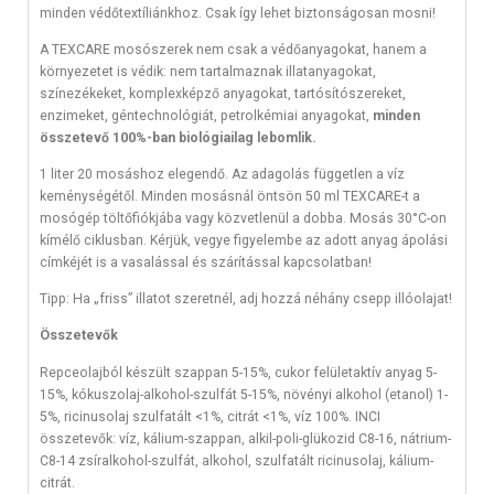
minden védőtextíliánkhoz. Csak így lehet biztonságosan mosni!
A TEXCARE mosószerek nem csak a védőanyagokat, hanem a
környezetet is védik: nem tartalmaznak illatanyagokat,
színezékeket, komplexképző anyagokat, tartósítószereket,
enzimeket, géntechnológiát, petrolkémiai anyagokat,
minden
összetevő 100%-ban biológiailag lebomlik.
1 liter 20 mosáshoz elegendő. Az adagolás független a víz
keménységétől. Minden mosásnál öntsön 50 ml TEXCARE-t a
mosógép töltőfiókjába vagy közvetlenül a dobba. Mosás 30°C-on
kímélő ciklusban. Kérjük, vegye figyelembe az adott anyag ápolási
címkéjét is a vasalással és szárítással kapcsolatban!
Tipp: Ha „friss” illatot szeretnél, adj hozzá néhány csepp illóolajat!
Összetevők
Repceolajból készült szappan 5-15%, cukor felületaktív anyag 5-
15%, kókuszolaj-alkohol-szulfát 5-15%, növényi alkohol (etanol) 1-
5%, ricinusolaj szulfatált <1%, citrát <1%, víz 100%. INCI
összetevők: víz, kálium-szappan, alkil-poli-glükozid C8-16, nátrium-
C8-14 zsíralkohol-szulfát, alkohol, szulfatált ricinusolaj, kálium-
citrát.