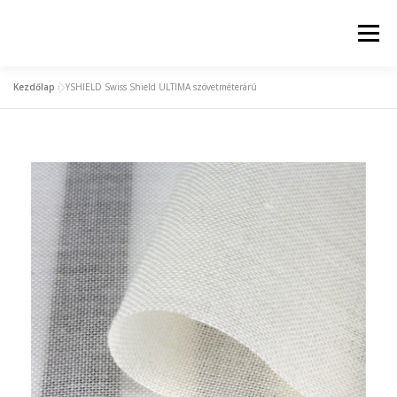
Menü
Kezdőlap
»
YSHIELD Swiss Shield ULTIMA szövetméterárú
KEZDŐLAP
ELEKTROSZMOG MÉRÉS
TERMÉKCSALÁD
FÖLDELÉSI MEGOLDÁSOK
TERMÉK BESZERZÉSE, PARTNEREINK
CÉGÜNK
PARTNERSÉG/KARRIER