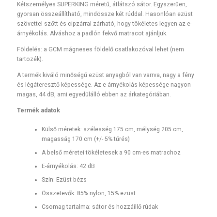
Kétszemélyes SUPERKING méretű, átlátszó sátor. Egyszerűen,
gyorsan összeállítható, mindössze két rúddal.
Hasonlóan ezüst
szövettel szőtt és cipzárral zárható, hogy tökéletes legyen az e-
árnyékolás. Alváshoz a padlón fekvő matracot ajánljuk.
Földelés: a GCM mágneses földelő csatlakozóval lehet (nem
tartozék).
A termék kiváló minőségű ezüst anyagból van varrva, nagy a fény
és légáteresztő képessége. Az e-árnyékolás képessége nagyon
magas, 44 dB, ami egyedülálló ebben az árkategóriában.
Termék adatok
Külső méretek: szélesség 175 cm, mélység 205 cm,
magasság 170 cm (+/- 5% tűrés)
A belső méretei tökéletesek a 90 cm-es matrachoz
E-árnyékolás: 42 dB
Szín: Ezüst bézs
Összetevők: 85% nylon, 15% ezüst
Csomag tartalma: sátor és hozzáillő rúdak