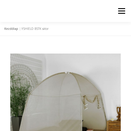
Menü
Kezdőlap
»
YSHIELD BSTK sátor
KEZDŐLAP
ELEKTROSZMOG MÉRÉS
TERMÉKCSALÁD
FÖLDELÉSI MEGOLDÁSOK
TERMÉK BESZERZÉSE, PARTNEREINK
CÉGÜNK
PARTNERSÉG/KARRIER