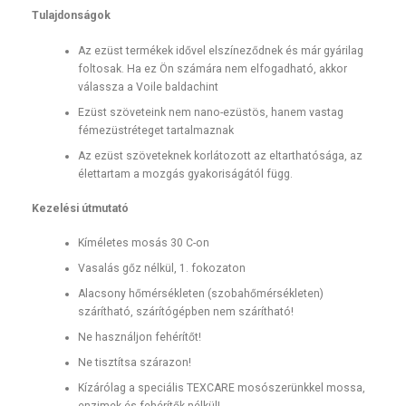
Tulajdonságok
Az ezüst termékek idővel elszíneződnek és már gyárilag
foltosak. Ha ez Ön számára nem elfogadható, akkor
válassza a Voile baldachint
Ezüst szöveteink nem nano-ezüstös, hanem vastag
fémezüstréteget tartalmaznak
Az ezüst szöveteknek korlátozott az eltarthatósága, az
élettartam a mozgás gyakoriságától függ.
Kezelési útmutató
Kíméletes mosás 30 C-on
Vasalás gőz nélkül, 1. fokozaton
Alacsony hőmérsékleten (szobahőmérsékleten)
szárítható, szárítógépben nem szárítható!
Ne használjon fehérítőt!
Ne tisztítsa szárazon!
Kízárólag a speciális TEXCARE mosószerünkkel mossa,