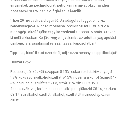
enzimeket, géntechnológiát, petrolkémiai anyagokat,
minden
összetevő 100%-ban biológiailag lebomlik.
1 liter 20 mosáshoz elegendő. Az adagolás független a víz
keménységétől. Minden mosásnál öntsön 50 ml TEXCARE-t a
mosógép töltőfiókjába vagy közvetlenül a dobba. Mosás 30°C-on
kímélő ciklusban. Kérjük, vegye figyelembe az adott anyag ápolási
címkéjét is a vasalással és szárítással kapcsolatban!
Tipp: Ha „friss” illatot szeretnél, adj hozzá néhány csepp illóolajat!
Összetevők
Repceolajból készült szappan 5-15%, cukor felületaktív anyag 5-
15%, kókuszolaj-alkohol-szulfát 5-15%, növényi alkohol (etanol) 1-
5%, ricinusolaj szulfatált <1%, citrát <1%, víz 100%. INCI
összetevők: víz, kálium-szappan, alkil-poli-glükozid C8-16, nátrium-
C8-14 zsíralkohol-szulfát, alkohol, szulfatált ricinusolaj, kálium-
citrát.