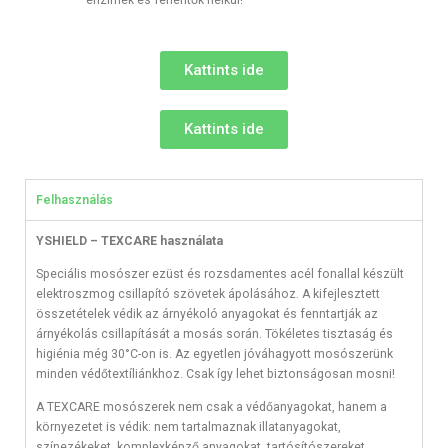
enzimek és fehérítők nélkül!
Kattints ide
Kattints ide
Felhasználás
YSHIELD – TEXCARE használata
Speciális mosószer ezüst és rozsdamentes acél fonallal készült
elektroszmog csillapító szövetek ápolásához. A kifejlesztett
összetételek védik az árnyékoló anyagokat és fenntartják az
árnyékolás csillapítását a mosás során. Tökéletes tisztaság és
higiénia még 30°C-on is. Az egyetlen jóváhagyott mosószerünk
minden védőtextíliánkhoz. Csak így lehet biztonságosan mosni!
A TEXCARE mosószerek nem csak a védőanyagokat, hanem a
környezetet is védik: nem tartalmaznak illatanyagokat,
színezékeket, komplexképző anyagokat, tartósítószereket,