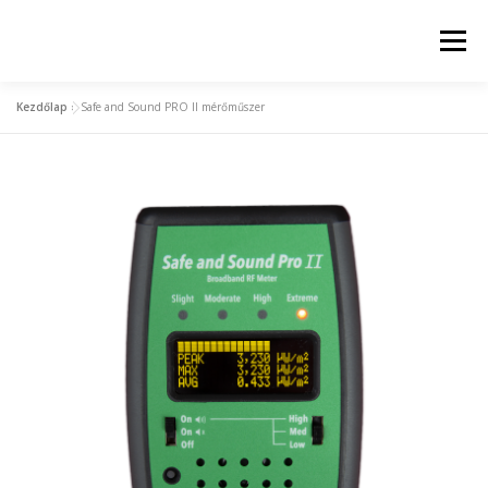
Menü
Kezdőlap
»
Safe and Sound PRO II mérőműszer
KEZDŐLAP
ELEKTROSZMOG MÉRÉS
TERMÉKCSALÁD
FÖLDELÉSI MEGOLDÁSOK
TERMÉK BESZERZÉSE, PARTNEREINK
CÉGÜNK
PARTNERSÉG/KARRIER