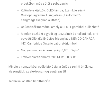
érdekében még sötét szobában is
Különféle kijelzők: OLED lámpa, Számkijelzés +
Oszlopdiagramm, Hangjelzés (3 különböző
hangmagasságban állítható)
Csúcsérték memória, amely a RESET gombbal nullázható
Minden eszközt egyedileg tesztelnek és kalibrálnak, ami
egyedülálló! (Kalibrációs bizonylat a NEMCO CANADA
INC. Cambridge Ontario Laboratóriumból)
Nagyon magas érzékenység: 0,001 µW/m²
Frekvenciatartomány: 200 MHz – 8 GHz
Mindig a nemzetközi épületbiológiai ajánlás szerinti értékhez
viszonyítjuk az elektroszmog sugárzását!
Technikai adatlap letölthetőÖn