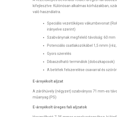
kifejlesztve. Különösan alkalmas kórházakban, s
való használatra.
Speciális vezetőképes vákumbevonat (RoH
irányelve szerint)
Szabványnak megfelelő távolság: 60 mm
Potenciális csatlakozókábel 1,5 nmm (réz, 
Gyors szerelés
Dibaszolható terminálok (dobozkapcsok)
A betétek felszerelése csavarral és szóró
E-árnyékolt aljzat
A záróhüvely (négyzet) szabványos 71 mm-es távols
műanyag (PS)
E-árnyékolt üreges fali aljzatok