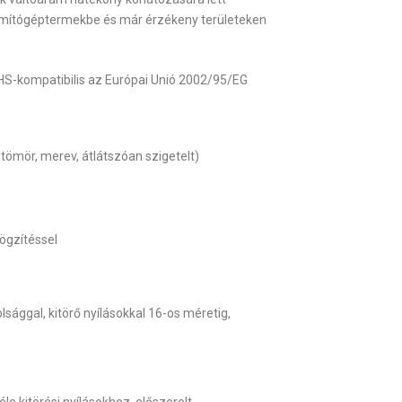
zámítógéptermekbe és már érzékeny területeken
S-kompatibilis az Európai Unió 2002/95/EG
tömör, merev, átlátszóan szigetelt)
rögzítéssel
ággal, kitörő nyílásokkal 16-os méretig,