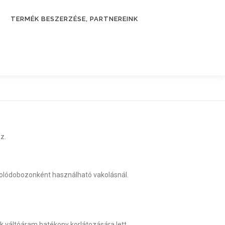
TERMÉK BESZERZÉSE, PARTNEREINK
z.
solódobozonként használható vakolásnál.
k váltóáram hatékony korlátozására lett