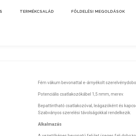
S
TERMÉKCSALÁD
FÖLDELÉSI MEGOLDÁSOK
Fém vákum bevonattal e-árnyékolt szerelvénydobo
Potenciális csatlakozókábel 1,5 nmm, merev.
Bepattintható csatlakozóval, leágazóként és kapc
Szabványos szerelési távolságokkal rendelkezik.
Alkalmazás
A vezetőképes bevonatú felület üreges fali dobozo